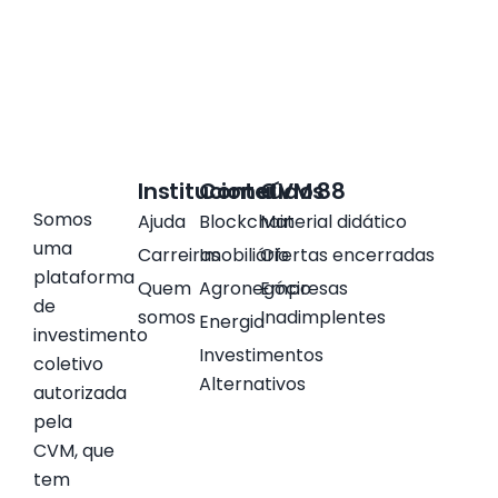
Institucional
Conteúdos
CVM 88
Somos
Ajuda
Blockchain
Material didático
uma
Carreiras
Imobiliário
Ofertas encerradas
plataforma
Quem
Agronegócio
Empresas
de
somos
Inadimplentes
Energia
investimento
Investimentos
coletivo
Alternativos
autorizada
pela
CVM, que
tem